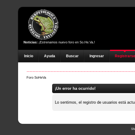
Noticias:
¡Estrenamos nuevo foro en So.He.Va.!
Inicio
Ayuda
Buscar
Ingresar
Registrars
Foro SoHeVa
¡Un error ha ocurrido!
Lo sentimos, el registro de usuarios está act
SM